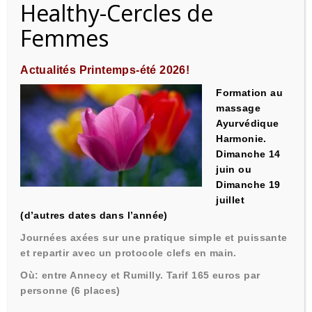
Healthy-Cercles de
QUI SUIS-JE ?
Femmes
Actualités Printemps-été 2026!
Formation au
massage
Ayurvédique
Harmonie
.
Dimanche 14
juin ou
Dimanche 19
juillet
(d’autres dates dans l’année)
Journées axées sur une pratique simple et puissante
FORMATIONS INTRA ENTREPRISES
et repartir avec un protocole clefs en main.
Où: entre Annecy et Rumilly. T
arif 165 euros par
personne
(6 places)